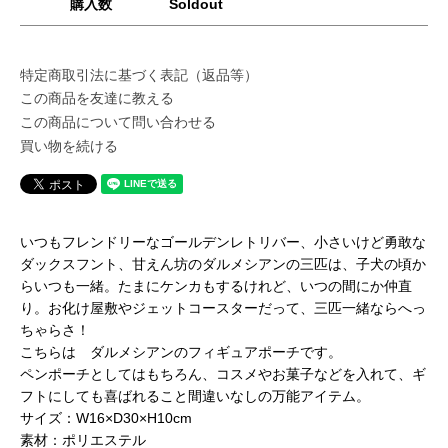
購入数
Soldout
特定商取引法に基づく表記（返品等）
この商品を友達に教える
この商品について問い合わせる
買い物を続ける
いつもフレンドリーなゴールデンレトリバー、小さいけど勇敢な
ダックスフント、甘えん坊のダルメシアンの三匹は、子犬の頃か
らいつも一緒。たまにケンカもするけれど、いつの間にか仲直
り。お化け屋敷やジェットコースターだって、三匹一緒ならへっ
ちゃらさ！
こちらは ダルメシアンのフィギュアポーチです。
ペンポーチとしてはもちろん、コスメやお菓子などを入れて、ギ
フトにしても喜ばれること間違いなしの万能アイテム。
サイズ：W16×D30×H10cm
素材：ポリエステル