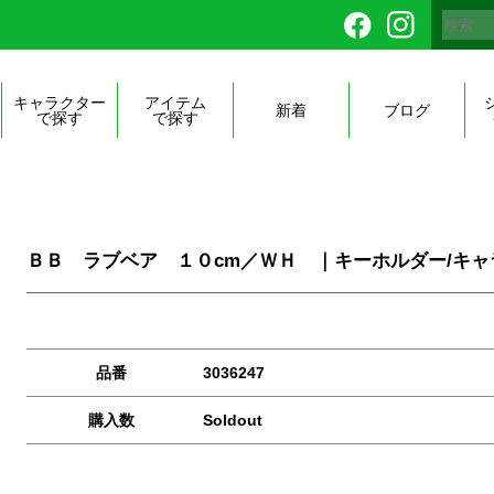
キャラクター
アイテム
新着
ブログ
で探す
で探す
ＢＢ ラブベア １０cm／ＷＨ ｜キーホルダー/キャ
品番
3036247
購入数
Soldout