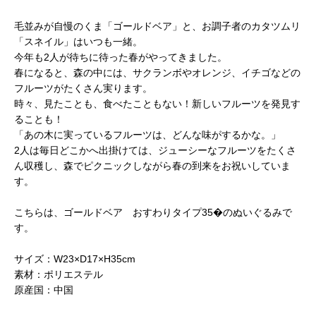
毛並みが自慢のくま「ゴールドベア」と、お調子者のカタツムリ
「スネイル」はいつも一緒。
今年も2人が待ちに待った春がやってきました。
春になると、森の中には、サクランボやオレンジ、イチゴなどの
フルーツがたくさん実ります。
時々、見たことも、食べたこともない！新しいフルーツを発見す
ることも！
「あの木に実っているフルーツは、どんな味がするかな。」
2人は毎日どこかへ出掛けては、ジューシーなフルーツをたくさ
ん収穫し、森でピクニックしながら春の到来をお祝いしていま
す。
こちらは、ゴールドベア おすわりタイプ35�のぬいぐるみで
す。
サイズ：W23×D17×H35cm
素材：ポリエステル
原産国：中国