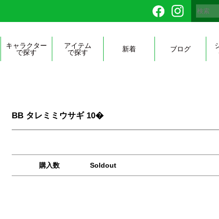
キャラクター
アイテム
新着
ブログ
で探す
で探す
BB タレミミウサギ 10�
購入数
Soldout