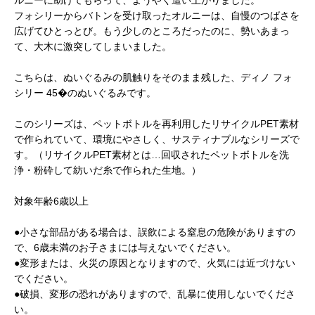
フォシリーからバトンを受け取ったオルニーは、自慢のつばさを
広げてひとっとび。もう少しのところだったのに、勢いあまっ
て、大木に激突してしまいました。
こちらは、ぬいぐるみの肌触りをそのまま残した、ディノ フォ
シリー 45�のぬいぐるみです。
このシリーズは、ペットボトルを再利用したリサイクルPET素材
で作られていて、環境にやさしく、サスティナブルなシリーズで
す。（リサイクルPET素材とは…回収されたペットボトルを洗
浄・粉砕して紡いだ糸で作られた生地。）
対象年齢6歳以上
●小さな部品がある場合は、誤飲による窒息の危険がありますの
で、6歳未満のお子さまには与えないでください。
●変形または、火災の原因となりますので、火気には近づけない
でください。
●破損、変形の恐れがありますので、乱暴に使用しないでくださ
い。